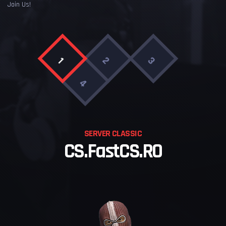
Join Us!
3
2
1
4
SERVER CLASSIC
CS.FastCS.RO