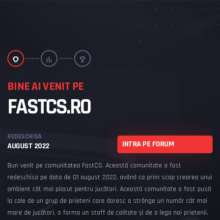
BINE AI VENIT PE
F
FASTCS.RO
REDESCHISA
INTRA PE FORUM
AUGUST 2022
Bun venit pe comunitatea FastCS. Această comunitate a fost
redeschisa pe data de 01 august 2022, având ca prim scop crearea unui
ambient cât mai placut pentru jucători. Această comunitate a fost pusă
la cale de un grup de prieteni care doresc a strânge un număr cât mai
mare de jucători, a forma un staff de calitate și de a lega noi prietenii.